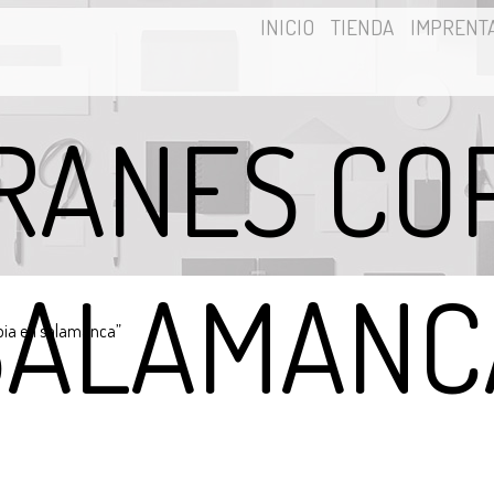
INICIO
TIENDA
IMPRENT
RANES COP
SALAMANC
pia en salamanca”