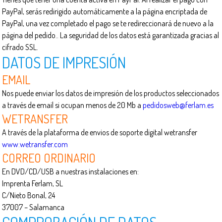
PayPal, serás redirigido automáticamente a la página encriptada de
PayPal, una vez completado el pago se te redireccionará de nuevo a la
página del pedido.. La seguridad de los datos está garantizada gracias al
cifrado SSL.
DATOS DE IMPRESIÓN
EMAIL
Nos puede enviar los datos de impresión de los productos seleccionados
a través de email si ocupan menos de 20 Mb a
pedidosweb@ferlam.es
WETRANSFER
A través de la plataforma de envios de soporte digital wetransfer
www.wetransfer.com
CORREO ORDINARIO
En DVD/CD/USB a nuestras instalaciones en:
Imprenta Ferlam, SL
C/Nieto Bonal, 24
37007 – Salamanca