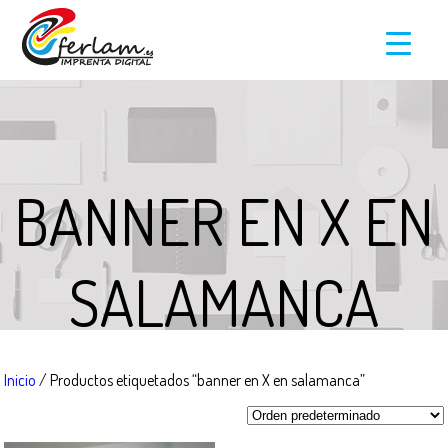
BANNER EN X EN
SALAMANCA
Inicio
/ Productos etiquetados “banner en X en salamanca”