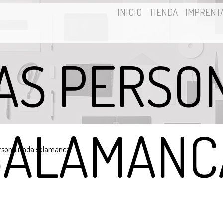
INICIO
TIENDA
IMPRENT
AS PERSO
SALAMANC
ersonalizada salamanca”