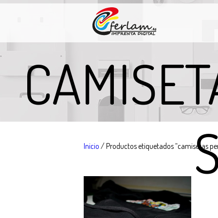
CAMISET
Inicio
/ Productos etiquetados “camisetas p