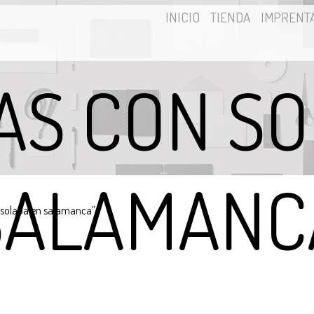
INICIO
TIENDA
IMPRENT
AS CON SO
SALAMANC
 solapa en salamanca”