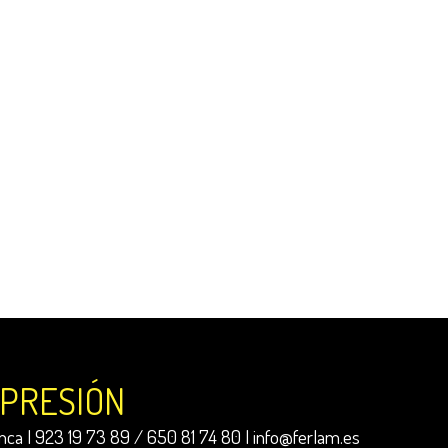
MPRESIÓN
ca | 923 19 73 89 / 650 81 74 80 |
info@ferlam.es