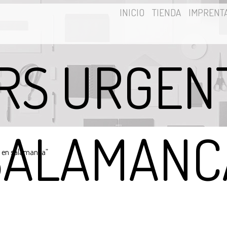
INICIO
TIENDA
IMPRENT
RS URGEN
SALAMANC
e en salamanca”