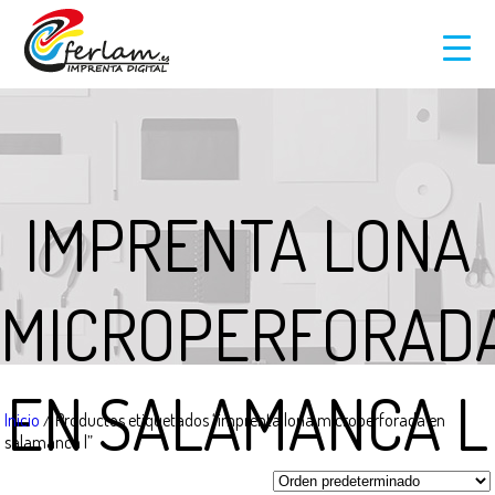
IMPRENTA LONA
MICROPERFORAD
EN SALAMANCA L
Inicio
/ Productos etiquetados “imprenta lona microperforada en
salamanca l”