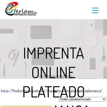
IMPRENTA
ONLINE
PLATEADO
Inicio
/ Productos etiquetados “imprenta online plateado salamanca”