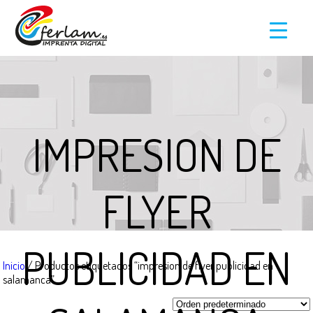
IMPRESION DE
FLYER
PUBLICIDAD EN
Inicio
/ Productos etiquetados “impresion de flyer publicidad en
salamanca”