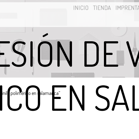
INICIO
TIENDA
IMPRENT
ESIÓN DE V
ICO EN S
vinilo polimérico en salamanca”