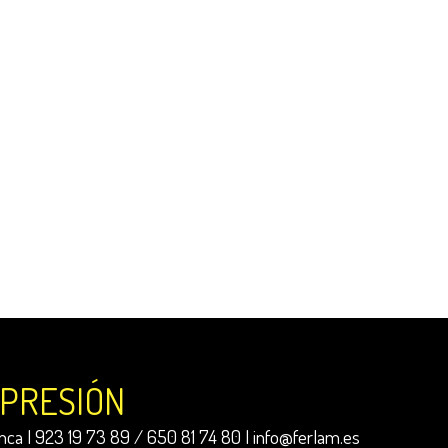
MPRESIÓN
ca | 923 19 73 89 / 650 81 74 80 |
info@ferlam.es