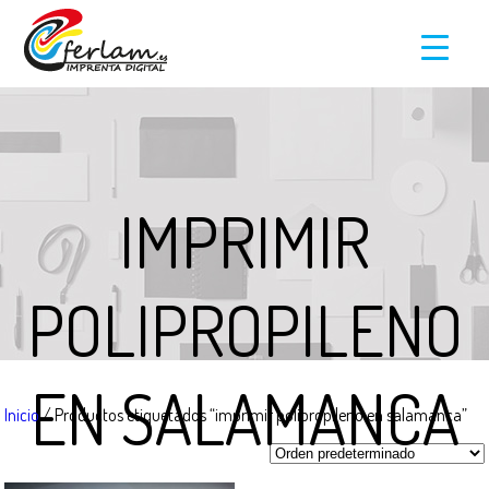
IMPRIMIR
POLIPROPILENO
EN SALAMANCA
Inicio
/ Productos etiquetados “imprimir polipropileno en salamanca”