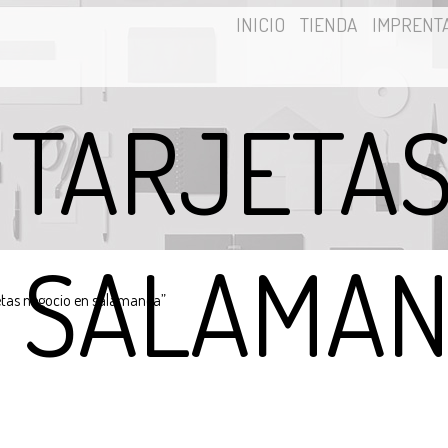
INICIO
TIENDA
IMPRENT
 TARJETA
 SALAMA
etas negocio en salamanca”