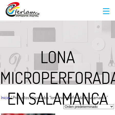
LONA
MICROPERFORAD
EN SALAMANCA
Inicio
/ Productos etiquetados “lona microperforada en salamanca”