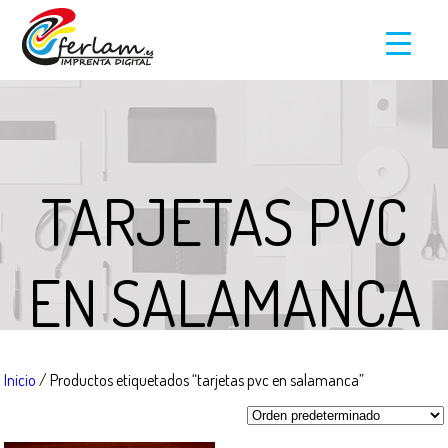
TARJETAS PVC
EN SALAMANCA
Inicio
/ Productos etiquetados “tarjetas pvc en salamanca”