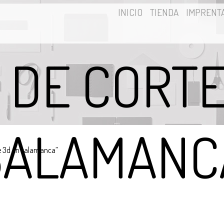
INICIO
TIENDA
IMPRENT
O DE CORTE
SALAMANC
te 3d en salamanca”