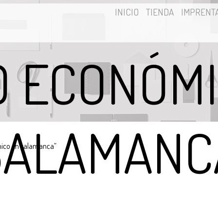
INICIO
TIENDA
IMPRENT
O ECONÓM
SALAMANC
mico en salamanca”