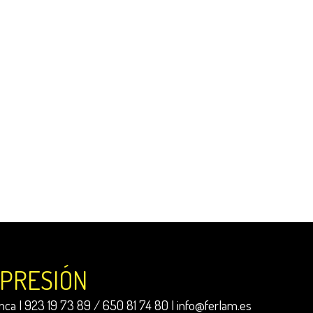
MPRESIÓN
ca | 923 19 73 89 / 650 81 74 80 |
info@ferlam.es