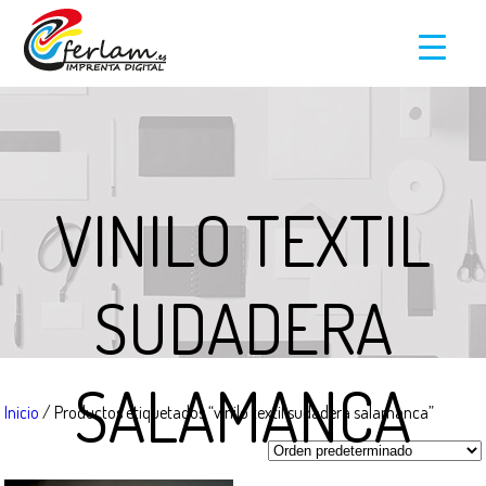
VINILO TEXTIL
SUDADERA
SALAMANCA
Inicio
/ Productos etiquetados “vinilo textil sudadera salamanca”