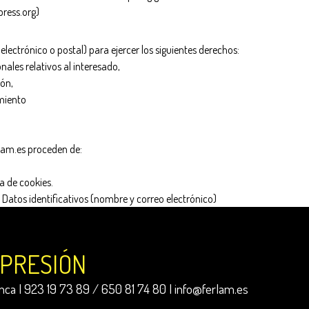
press.org)
 electrónico o postal) para ejercer los siguientes derechos:
nales relativos al interesado,
ión,
amiento
lam.es proceden de:
a de cookies.
: Datos identificativos (nombre y correo electrónico)
MPRESIÓN
ca | 923 19 73 89 / 650 81 74 80 |
info@ferlam.es