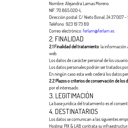
Nombre: Alejandra Lamas Moreno
NIF: 70.865.020-L
Dirección postal: C/ Nieto Bonal, 24 37.007 
Teléfono: 923 19 73 89
Correo electrónico:
ferlam@ferlam.es
2. FINALIDAD
2.1 Finalidad del tratamiento
: la información 
web.
Los datos de carácter personal de los usuarios
Los datos personales podrán ser tratados post
En ningún caso esta web cederá los datos per
2.2 Plazos o criterios de conservación de los 
por el interesado.
3. LEGITIMACIÓN
La base jurídica del tratamiento es el consent
4. DESTINATARIOS
Los datos se comunican a las siguientes empre
Hosting: PIX & LAB contrata su infraestructur