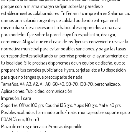
porque con la misma imagen se fijan sobre las paredes o
establecimientos colaboradores. En Ferlam, tu imprenta en Salamanca,
damos una solución urgente y de calidad pudiendo entregar en el
mismo día si fuera necesario. Lo habitual es imprimirlos a una cara
para poderlos fijar sobre la pared, cuyo fin es publicitar, divulgar,
comunicar. Al igual que en el caso de los flyers es conveniente revisar la
normativa municipal para evitar posibles sanciones. y pagar las tasas
correspondientes solicitando un permiso previo en el ayuntamiento de
tu localidad. Si lo precisas disponemos de un equipo de diseño, que te
preparará tus carteles publiciarios, flyers, tarjetas, etc a tu disposición
para que no tengas que preocuparte de nada.
Tamaños: A4, A3, A2, A1, A0, 60×40, 50×70, 100×70, personalizado.
Aplicaciones: Publicidad, comunicación
Impresión: 1 cara
Soportes: Offset 100 grs, Couché 135 grs, Mupis 140 grs, Mate 140 grs, …
Posibles acabados: Laminado brillo/mate, montaje sobre soporte rígido
FOAM (5mm, 10mm)
Plazo de entrega: Servicio 24 horas disponible