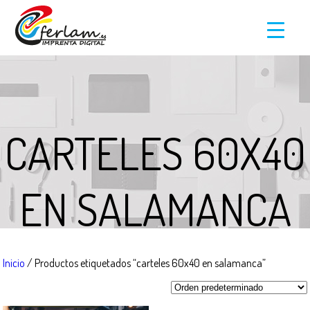
CARTELES 60X40
EN SALAMANCA
Inicio
/ Productos etiquetados “carteles 60x40 en salamanca”