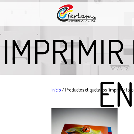
IMPRIMIR
EN
Inicio
/ Productos etiquetados “imprimir fot