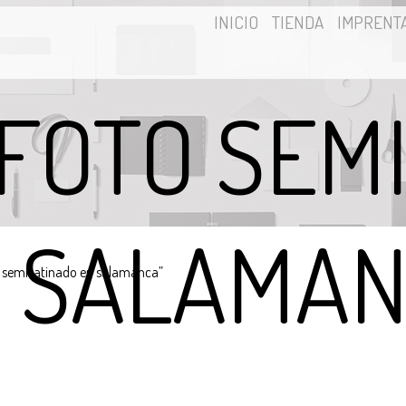
INICIO
TIENDA
IMPRENT
 FOTO SEM
 SALAMA
o semisatinado en salamanca”