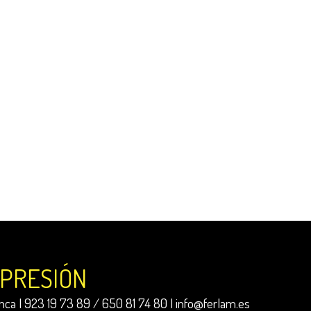
MPRESIÓN
ca | 923 19 73 89 / 650 81 74 80 |
info@ferlam.es